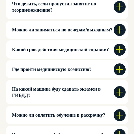
Что делать, если пропустил занятие по
теории/вождению?
Можно ли заниматься по вечерам/выходным?
ПОДПИШИСЬ
Какой срок действия медицинской справки?
НА НАС В СОЦИАЛЬНЫХ СЕТЯХ!
Где пройти медицинскую комиссию?
8 (3452) 57-90-36
На какой машине буду сдавать экзамен в
info.tum@avtostatys.ru
ГИБДД?
Можно ли оплатить обучение в рассрочку?
Отправляя свои контактные данные, вы соглашаетесь
с условиями
политики конфиденциальности
Перезвоните мне